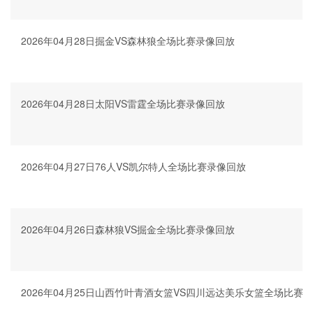
2026年04月28日掘金VS森林狼全场比赛录像回放
2026年04月28日太阳VS雷霆全场比赛录像回放
2026年04月27日76人VS凯尔特人全场比赛录像回放
2026年04月26日森林狼VS掘金全场比赛录像回放
2026年04月25日山西竹叶青酒女篮VS四川远达美乐女篮全场比赛