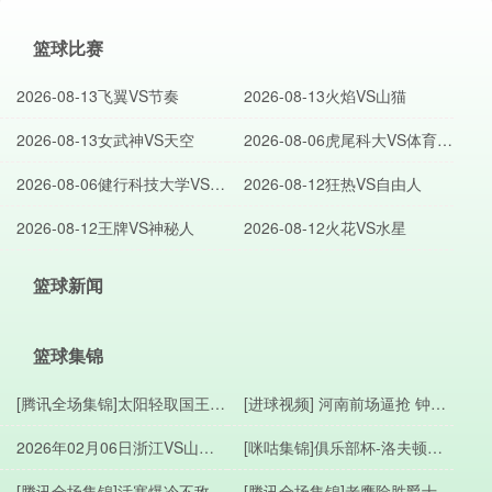
篮球比赛
2026-08-13飞翼VS节奏
2026-08-13火焰VS山猫
2026-08-13女武神VS天空
2026-08-06虎尾科大VS体育大
学
2026-08-06健行科技大学VS台
2026-08-12狂热VS自由人
湾银行
2026-08-12王牌VS神秘人
2026-08-12火花VS水星
篮球新闻
篮球集锦
[腾讯全场集锦]太阳轻取国王
[进球视频] 河南前场逼抢 钟义
杰伦·格林20分 布克复出17+6
浩前插领球爆射破门
2026年02月06日浙江VS山东
[咪咕集锦]俱乐部杯-洛夫顿
威少16+7+4断
全场比赛集锦
31+7+11 奎因37+14 上海力克
[腾讯全场集锦]活塞爆冷不敌奇
[腾讯全场集锦]老鹰险胜爵士