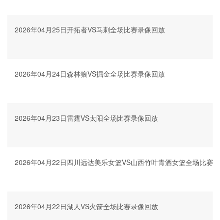
2026年04月25日开拓者VS马刺全场比赛录像回放
2026年04月24日森林狼VS掘金全场比赛录像回放
2026年04月23日雷霆VS太阳全场比赛录像回放
2026年04月22日四川远达美乐女篮VS山西竹叶青酒女篮全场比赛
2026年04月22日湖人VS火箭全场比赛录像回放