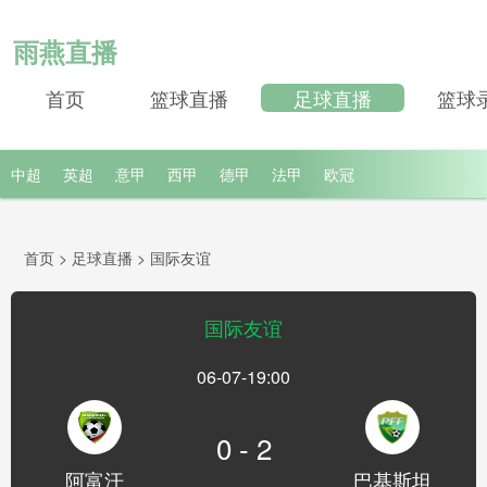
雨燕直播
首页
篮球直播
足球直播
篮球
中超
英超
意甲
西甲
德甲
法甲
欧冠
首页
>
足球直播
>
国际友谊
国际友谊
06-07-19:00
0 - 2
阿富汗
巴基斯坦