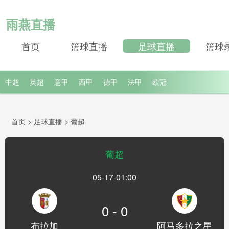
雨燕直播
首页
篮球直播
足球直播
篮球
中超
英超
意甲
西甲
德甲
法甲
欧冠
首页
>
足球直播
>
葡超
葡超
05-17-01:00
0 - 0
布拉加
阿马多拉之星