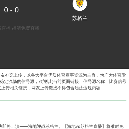
0 - 0
苏格兰
线直播
超清免费直播
网友补充上传，以各大平台优质体育赛事资源为主旨，为广大体育爱
稳定流畅的信号源，欢迎以(当前页面链接、信号源名称、比赛信号
式上传相关链接，网友上传链接不得包含违法违规内容
一场精彩对决即将上演——海地迎战苏格兰。【海地vs苏格兰直播】将准时免